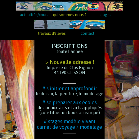
actualités/cours
qui sommes-nous ?
stages
travaux d'élèves
contact
INSCRIPTIONS
toute l'année
> Nouvelle adresse !
Impasse du Clos Bignon
44190 CLISSON
# s'initier et approfondir
le dessin, la peinture, le modelage
# se préparer aux écoles
des beaux-arts et arts appliqués
(constituer un book artistique)
# stages modèle vivant
carnet de voyage / modelage